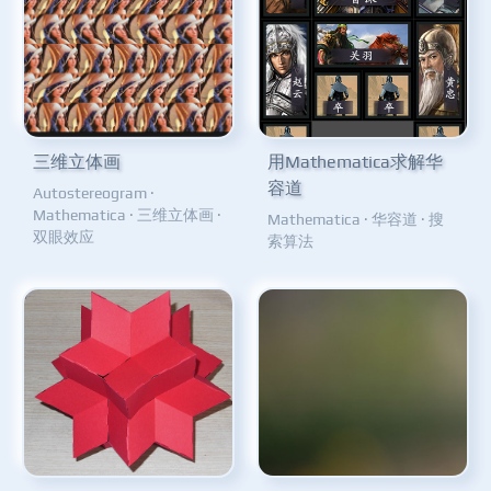
三维立体画
用Mathematica求解华
容道
Autostereogram
·
Mathematica
·
三维立体画
·
Mathematica
·
华容道
·
搜
双眼效应
索算法