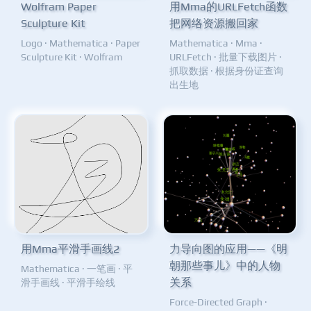
Wolfram Paper
用Mma的URLFetch函数
Sculpture Kit
把网络资源搬回家
Logo
·
Mathematica
·
Paper
Mathematica
·
Mma
·
Sculpture Kit
·
Wolfram
URLFetch
·
批量下载图片
·
抓取数据
·
根据身份证查询
出生地
用Mma平滑手画线2
力导向图的应用——《明
朝那些事儿》中的人物
Mathematica
·
一笔画
·
平
关系
滑手画线
·
平滑手绘线
Force-Directed Graph
·