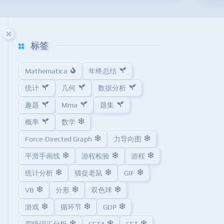
标签
Mathematica
年终总结
统计
几何
数据分析
趣题
Mma
题集
概率
数学
Force-Directed Graph
力导向图
平滑手画线
游程检验
游程
统计分析
猫捉老鼠
GIF
VB
分形
双色球
游戏
循环节
GDP