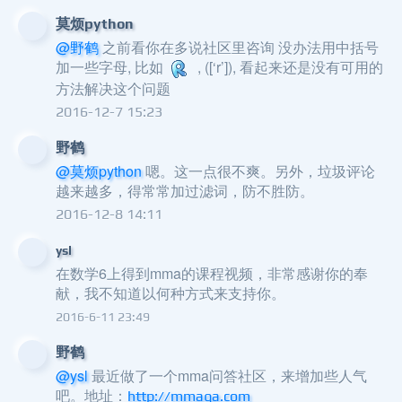
莫烦python
@野鹤
之前看你在多说社区里咨询 没办法用中括号
加一些字母, 比如
, ([‘r’]), 看起来还是没有可用的
方法解决这个问题
2016-12-7 15:23
野鹤
@莫烦python
嗯。这一点很不爽。另外，垃圾评论
越来越多，得常常加过滤词，防不胜防。
2016-12-8 14:11
ysl
在数学6上得到mma的课程视频，非常感谢你的奉
献，我不知道以何种方式来支持你。
2016-6-11 23:49
野鹤
@ysl
最近做了一个mma问答社区，来增加些人气
吧。地址：
http://mmaqa.com