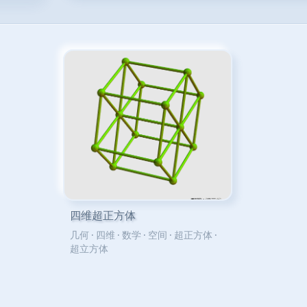
四维超正方体
几何
·
四维
·
数学
·
空间
·
超正方体
·
超立方体