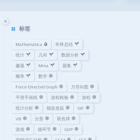
标签
Mathematica
年终总结
统计
几何
数据分析
趣题
Mma
题集
概率
数学
Force-Directed Graph
力导向图
平滑手画线
游程检验
游程
统计分析
猫捉老鼠
GIF
VB
分形
双色球
游戏
循环节
GDP