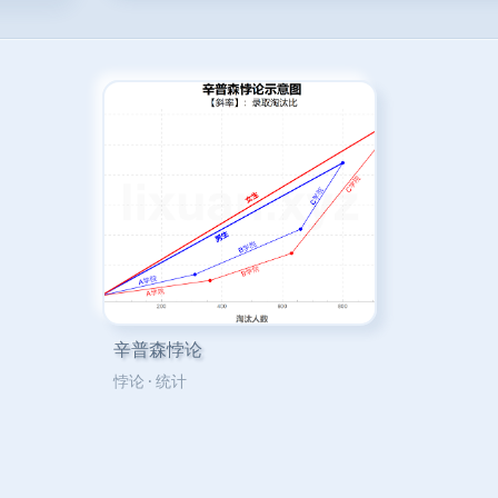
辛普森悖论
悖论
·
统计