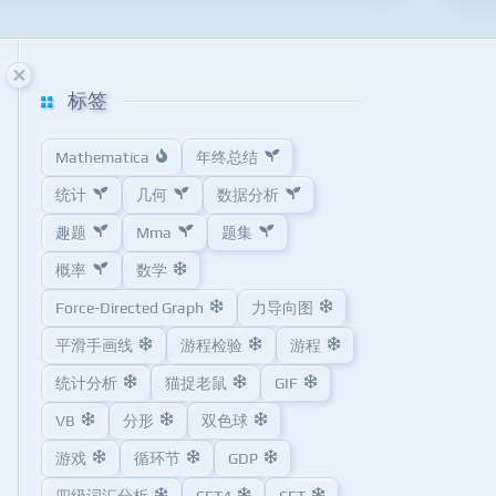
标签
Mathematica
年终总结
统计
几何
数据分析
趣题
Mma
题集
概率
数学
Force-Directed Graph
力导向图
平滑手画线
游程检验
游程
统计分析
猫捉老鼠
GIF
VB
分形
双色球
游戏
循环节
GDP