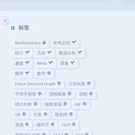
标签
Mathematica
年终总结
统计
几何
数据分析
趣题
Mma
题集
概率
数学
Force-Directed Graph
力导向图
平滑手画线
游程检验
游程
统计分析
猫捉老鼠
GIF
VB
分形
双色球
游戏
循环节
GDP