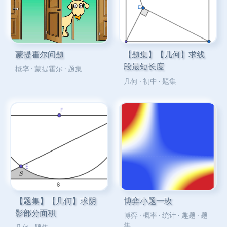
蒙提霍尔问题
【题集】【几何】求线
段最短长度
概率
·
蒙提霍尔
·
题集
几何
·
初中
·
题集
【题集】【几何】求阴
博弈小题一玫
影部分面积
博弈
·
概率
·
统计
·
趣题
·
题
集