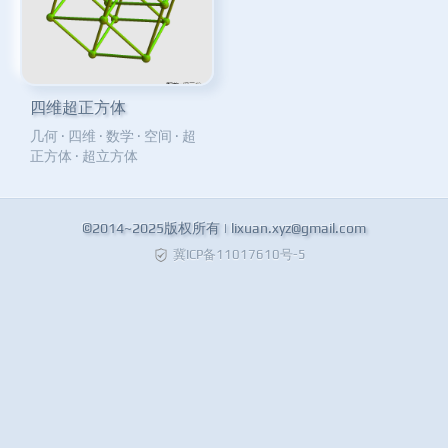
四维超正方体
几何
·
四维
·
数学
·
空间
·
超
正方体
·
超立方体
©2014~2025版权所有 |
lixuan.xyz@gmail.com
冀ICP备11017610号-5