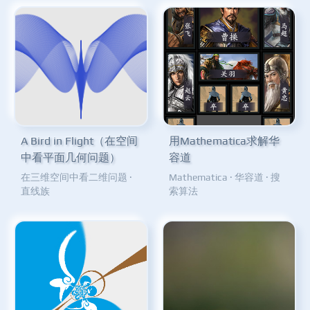
A Bird in Flight（在空间
用Mathematica求解华
中看平面几何问题）
容道
在三维空间中看二维问题
·
Mathematica
·
华容道
·
搜
直线族
索算法