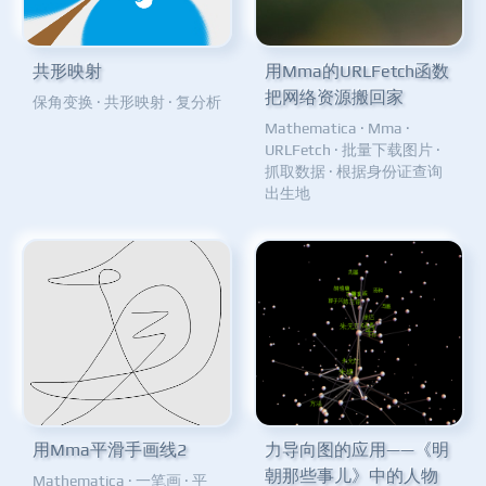
共形映射
用Mma的URLFetch函数
把网络资源搬回家
保角变换
·
共形映射
·
复分析
Mathematica
·
Mma
·
URLFetch
·
批量下载图片
·
抓取数据
·
根据身份证查询
出生地
用Mma平滑手画线2
力导向图的应用——《明
朝那些事儿》中的人物
Mathematica
·
一笔画
·
平