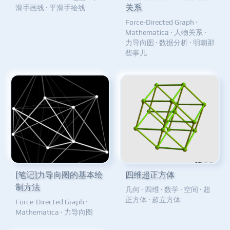
关系
滑手画线
·
平滑手绘线
Force-Directed Graph
·
Mathematica
·
人物关系
·
力导向图
·
数据分析
·
明朝那
些事儿
[笔记]力导向图的基本绘
四维超正方体
制方法
几何
·
四维
·
数学
·
空间
·
超
正方体
·
超立方体
Force-Directed Graph
·
Mathematica
·
力导向图