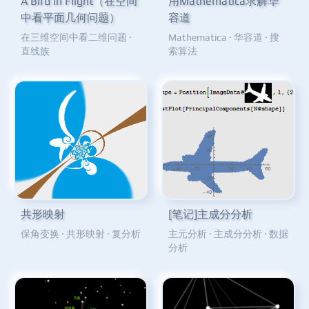
A Bird in Flight（在空间
用Mathematica求解华
中看平面几何问题）
容道
在三维空间中看二维问题
·
Mathematica
·
华容道
·
搜
直线族
索算法
共形映射
[笔记]主成分分析
保角变换
·
共形映射
·
复分析
主元分析
·
主成分分析
·
数据
分析