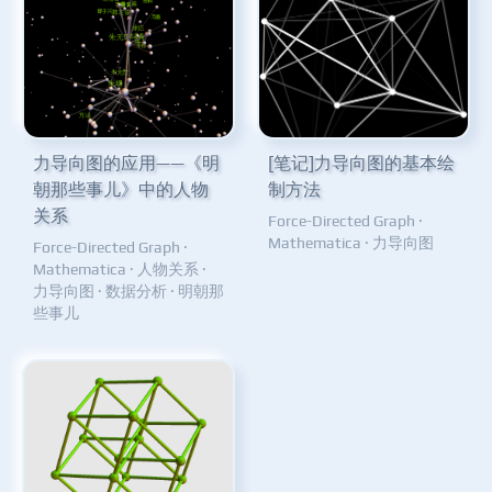
力导向图的应用——《明
[笔记]力导向图的基本绘
朝那些事儿》中的人物
制方法
关系
Force-Directed Graph
·
Mathematica
·
力导向图
Force-Directed Graph
·
Mathematica
·
人物关系
·
力导向图
·
数据分析
·
明朝那
些事儿