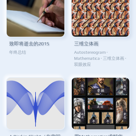
致即将逝去的2015
三维立体画
年终总结
Autostereogram
·
Mathematica
·
三维立体画
·
双眼效应