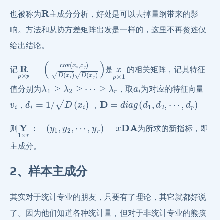
R
也被称为
主成分分析，好处是可以去掉量纲带来的影
响。方法和从协方差矩阵出发是一样的，这里不再赘述仅
给出结论。
R
(
cov
p
×
p
(
x
=
i
,
x
j
)
D
(
x
i
)
D
(
x
j
)
)
x
p
×
1
记
是
的相关矩阵，记其特征
λ
1
≥
λ
2
≥
⋯
≥
λ
r
a
i
值分别为
，取
为对应的特征向量
v
i
d
i
=
1
/
D
(
x
i
)
D
=
d
i
a
g
(
d
1
,
d
2
,
⋯
,
d
p
)
，
，
Y
1
×
r
:=
(
y
1
,
y
2
,
⋯
,
y
r
)
=
x
DA
则
为所求的新指标，即
主成分。
2、样本主成分
其实对于统计专业的朋友，只要有了理论，其它就都好说
了。因为他们知道各种统计量，但对于非统计专业的熊孩