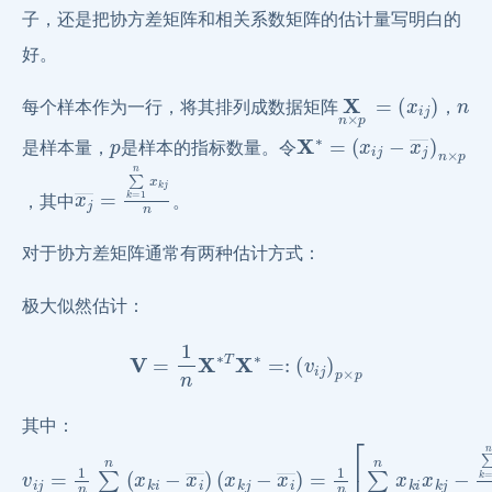
子，还是把协方差矩阵和相关系数矩阵的估计量写明白的
好。
X
n
×
p
=
(
x
i
j
)
n
每个样本作为一行，将其排列成数据矩阵
，
p
X
(
x
∗
i
=
j
−
x
j
―
)
n
×
p
是样本量，
是样本的指标数量。令
x
j
―
=
∑
k
=
1
n
x
k
j
n
，其中
。
对于协方差矩阵通常有两种估计方式：
极大似然估计：
V
=
1
n
X
∗
T
X
∗
=:
(
v
i
j
)
p
×
p
其中：
v
(
x
i
j
k
=
j
1
−
n
x
i
∑
―
k
=
)
=
1
1
n
n
(
x
[
∑
k
k
i
−
=
x
1
i
―
n
x
)
k
i
x
k
j
−
∑
k
=
1
n
x
k
i
∑
k
=
1
n
x
k
j
n
]