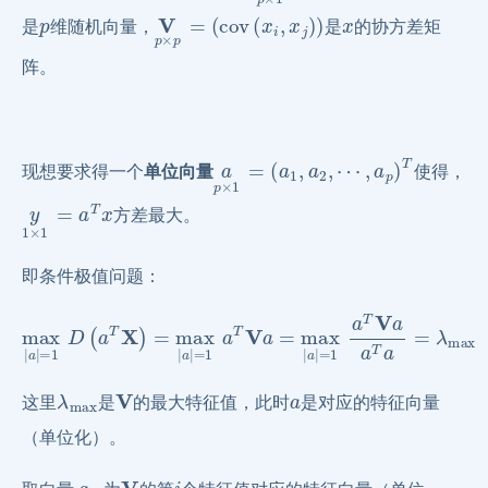
p
V
p
×
p
=
(
cov
(
x
i
,
x
j
)
)
x
是
维随机向量，
是
的协方差矩
阵。
a
p
×
1
=
(
a
1
,
a
2
,
⋯
,
a
p
)
T
现想要求得一个
单位向量
使得，
y
1
×
1
=
a
T
x
方差最大。
即条件极值问题：
max
|
a
|
=
1
D
(
a
T
X
)
=
max
|
a
|
=
1
a
T
V
a
=
max
|
a
|
=
1
a
T
V
a
a
T
λ
max
V
a
这里
是
的最大特征值，此时
是对应的特征向量
（单位化）。
a
i
p
×
1
V
i