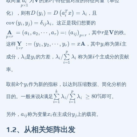
取向量
为
的第
个特征值对应的特征向量（单位
D
(
y
i
)
=
D
(
a
i
T
x
)
=
λ
i
化），则有
，且
cov
(
y
i
,
y
j
)
=
δ
i
j
λ
i
。这正是我们想要的
A
p
×
r
=
(
a
1
,
a
2
,
⋯
,
a
r
)
=:
(
a
i
j
)
p
×
r
r
V
，其中
是
的秩。
Y
1
×
r
:=
(
y
1
,
y
2
,
⋯
,
y
r
)
=
x
A
y
i
i
这样
，其中
称为第
主
λ
i
y
i
λ
∑
i
i
/
=
1
p
λ
i
i
成分，
是
的方差，
称为第
个主成分的贡献
率。
k
y
i
取前
个
作为新的指标，以达到压缩数据、简化分析的
k
∑
∑
i
i
=
=
1
1
k
p
λ
λ
i
i
/
≥
80
%
目的。一般来说
满足
即可。
a
i
j
x
i
y
j
另外，
称为变量
在主成分
上的载荷。
1.2、从相关矩阵出发