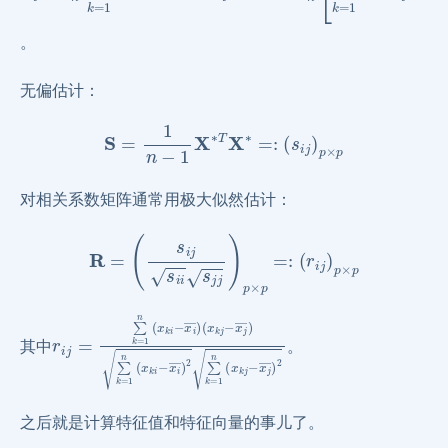
。
无偏估计：
S
=
1
n
−
1
X
∗
T
X
∗
=:
(
s
i
j
)
p
×
p
对相关系数矩阵通常用极大似然估计：
R
=
(
s
i
j
s
i
i
s
j
j
)
p
×
p
=:
(
r
i
j
)
p
×
p
r
(
x
i
j
k
=
j
∑
−
k
x
=
j
―
1
n
)
∑
(
x
k
k
=
i
−
1
x
n
i
(
―
x
k
)
i
−
x
i
―
)
2
∑
k
=
1
n
(
x
k
j
−
x
j
―
)
2
其中
。
之后就是计算特征值和特征向量的事儿了。