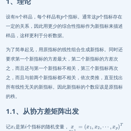
1、理论
n
p
p
设有
个样品，每个样品有
个指标。通常这
个指标存在
一定的关系，因此用更少的综合性指标作为新指标来描述
样品，这样更利于分析数据。
为了简单起见，用原指标的线性组合生成新指标。同时还
要求第一个新指标的方差最大，第二个新指标的方差次
之，而且还与第一个新指标不相关，第三个新指标再次
之，而且与前两个新指标都不相关，依次类推，直至找出
所有线性无关的新指标。因此新指标的个数应该是原指标
的秩。
1.1、从协方差矩阵出发
x
i
i
x
p
×
1
=
(
x
1
,
x
2
,
⋯
,
x
p
)
T
记
是第
个指标的随机变量，