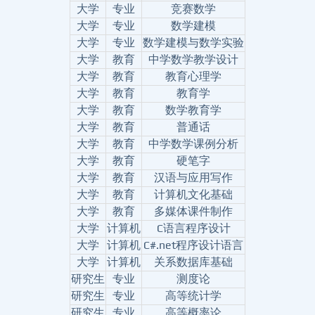
大学
专业
竞赛数学
大学
专业
数学建模
大学
专业
数学建模与数学实验
大学
教育
中学数学教学设计
大学
教育
教育心理学
大学
教育
教育学
大学
教育
数学教育学
大学
教育
普通话
大学
教育
中学数学课例分析
大学
教育
硬笔字
大学
教育
汉语与应用写作
大学
教育
计算机文化基础
大学
教育
多媒体课件制作
大学
计算机
C语言程序设计
大学
计算机
C#.net程序设计语言
大学
计算机
关系数据库基础
研究生
专业
测度论
研究生
专业
高等统计学
研究生
专业
高等概率论