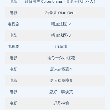
电影
致命黑兰 Colombiana（又名哥伦比亚人）
★
电影
巧哥儿 Qiao Geer
★
电视剧
嗜血法医-2
★
电影
嗜血法医-3
★
电视剧
山海情
电影
送你一朵小红花
★
电影
唐人街探案1
电影
唐人街探案3
★
电影
您好，李焕英
★
电影
岁月神偷
★