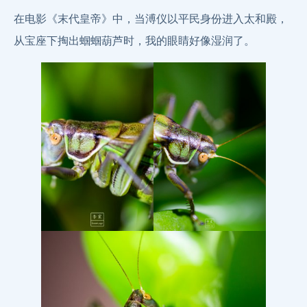
在电影《末代皇帝》中，当溥仪以平民身份进入太和殿，
从宝座下掏出蝈蝈葫芦时，我的眼睛好像湿润了。