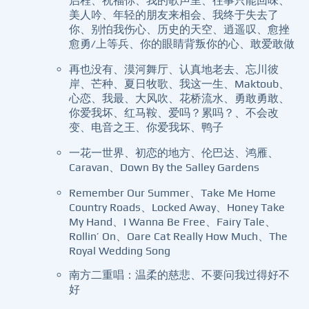
启程、祝福你、我的歌声里、往事只能回味、
美人吟、年轻的朋友来相会、我终于失去了
你、别怕我伤心、历史的天空、逍遥叹、愈挫
愈勇/上等兵、你的眼睛背叛你的心、敢爱敢做
再也没有、漠河舞厅、认真地老去、忘川彼
岸、芒种、夏日牧歌、我这一生、Maktoub、
心恋、我最、大风吹、花桥流水、勇敢勇敢、
你爱我坏、红马鞍、爱吗？累吗？、不会改
变、电音之王、你爱我坏、鸭子
一花一世界、初恋的地方、伦巴达、鸿雁、
Caravan、Down By the Salley Gardens
Remember Our Summer、Take Me Home
Country Roads、Locked Away、Honey Take
My Hand、I Wanna Be Free、Fairy Tale、
Rollin’ On、Oare Cat Really How Much、The
Royal Wedding Song
南方二重唱：温柔的慈悲、不要问我过得好不
好