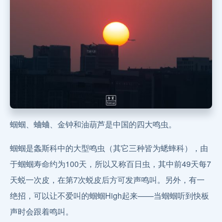
蝈蝈、蛐蛐、金钟和油葫芦是中国的四大鸣虫。
蝈蝈是螽斯科中的大型鸣虫（其它三种皆为蟋蟀科），由
于蝈蝈寿命约为100天，所以又称百日虫，其中前49天每7
天蜕一次皮，在第7次蜕皮后方可发声鸣叫。另外，有一
绝招，可以让不爱叫的蝈蝈High起来——当蝈蝈听到快板
声时会跟着鸣叫。