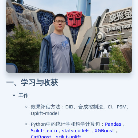
一、学习与收获
工作
效果评估方法：DID、合成控制法、CI、PSM、
Uplift-model
Python中的统计学和科学计算包：
Pandas
，
Scikit-Learn
，
statsmodels
，
XGBoost
，
CatBoost
、
scikit-uplift