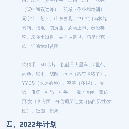
（碳中和碳达峰）、双减（作业和培训）、
元宇宙、芯片、山东曹县、“21·7”河南极端
暴雨、限电、防沉迷、滴滴上市、薇娅补
税、袁隆平逝世、吴孟达逝世、鸿星尔克捐
款、消除绝对贫困
狗狗币、M1芯片、祝融号火星车、Z世代、
内卷、躺平、破防、emo（我有情绪了）、
YYDS（永远的神）、夺笋（多损）、赓
续、佛媛、社恐、社牛、一整个X住、普信
男/女（各方面十分普通又过度自信的男性/女
性）、饭圈、倒奶
四、2022年计划