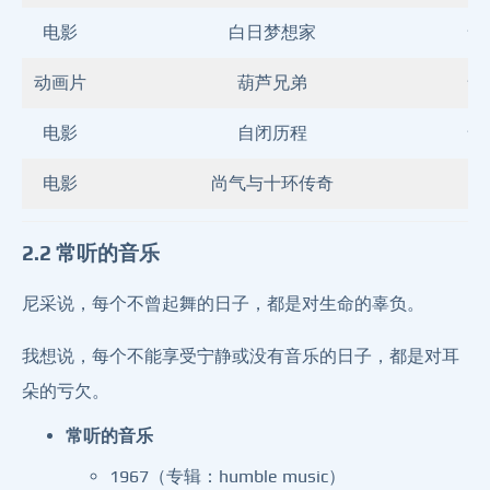
电影
白日梦想家
★
动画片
葫芦兄弟
★
电影
自闭历程
★
电影
尚气与十环传奇
2.2 常听的音乐
尼采说，每个不曾起舞的日子，都是对生命的辜负。
我想说，每个不能享受宁静或没有音乐的日子，都是对耳
朵的亏欠。
常听的音乐
1967（专辑：humble music）