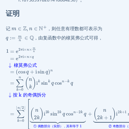
证明
m
∈
Z
,
n
∈
N
+
记
，则任意有理数都可表示为
q
:=
m
n
∈
Q
，由复函数中的棣莫弗公式可得，
(
(
n
cos
[
2
(
k
n
1
q
+
2
=
1
+
k
e
i
)
)
sin
2
i
i
2
2
π
k
k
i
q
+
×
sin
)
1
② 奇数部分（虚部），其和等于 0
按 k 的奇偶拆分
n
n
sin
×
=
2
① 偶数部分（实部），其和等于 1
m
∑
k
2
k
q
n
=
k
cos
=
0
+
e
1
n
2
n
q
(
π
n
−
cos
i
k
=
×
2
)
∑
n
k
i
k
k
n
×
q
sin
=
−
q
⏟
0
2
↓
⌊
k
k
棣莫弗公式
n
−
q
+
/
1
cos
2
q
⌋
]
⏟
n
−
k
q
↓
=
棣
莫
弗
公
式
按
的
奇
偶
拆
分
①
偶
数
部
分
（
实
部
）
，
其
和
等
于
②
奇
数
部
分
（