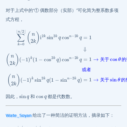
对于上式中的“① 偶数部分（实部）”可化简为整系数多项
式方程，
(
(
−
−
∑
1
1
k
)
)
k
=
k
sin
0
(
1
⌊
n
−
2
/
cos
k
2
q
⌋
的整数系数多项式方程
(
(
2
n
1
k
2
−
q
k
sin
)
)
cos
i
的整数系数多项式方程
2
n
k
−
sin
n
2
−
k
2
2
q
k
k
)
=
q
q
1
=
cos
或者
→
1
→
关于
n
关于
(
−
n
2
2
k
sin
k
q
cos
)
=
θ
1
⇓
θ
(
n
2
k
)
关
于
的
或
者
关
于
的
sin
q
cos
q
因此，
和
都是代数数。
给出了一种简洁的证明方法，摘录如下：
Wate_Soyan
e
i
π
/
n
e
−
i
π
/
n
x
n
+
1
=
0