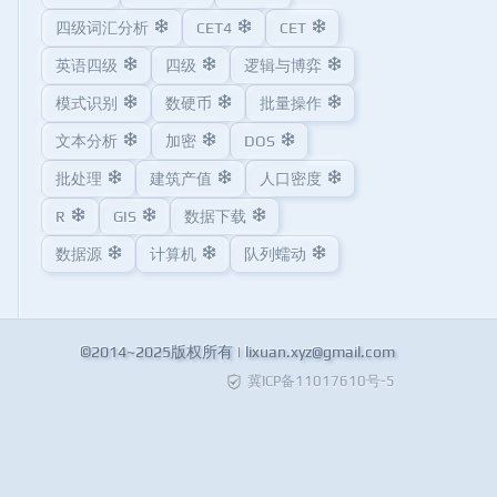
四级词汇分析
CET4
CET
英语四级
四级
逻辑与博弈
模式识别
数硬币
批量操作
文本分析
加密
DOS
批处理
建筑产值
人口密度
R
GIS
数据下载
数据源
计算机
队列蠕动
©2014~2025版权所有 |
lixuan.xyz@gmail.com
冀ICP备11017610号-5