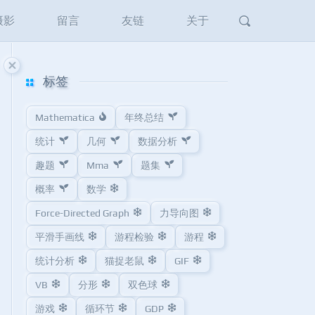
摄影
留言
友链
关于
标签
Mathematica
年终总结
统计
几何
数据分析
趣题
Mma
题集
概率
数学
Force-Directed Graph
力导向图
平滑手画线
游程检验
游程
统计分析
猫捉老鼠
GIF
VB
分形
双色球
游戏
循环节
GDP